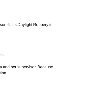
n 6, It’s Daylight Robbery in
es.
nia and her supervisor. Because
tion.