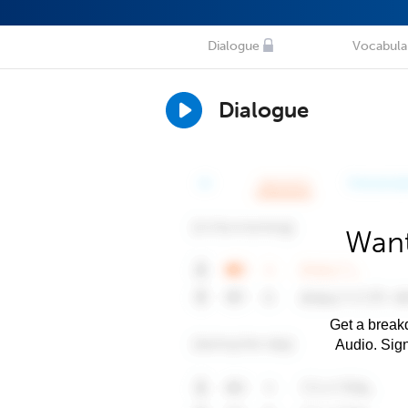
Dialogue
Vocabula
Dialogue
Want
Get a breakd
Audio. Sig