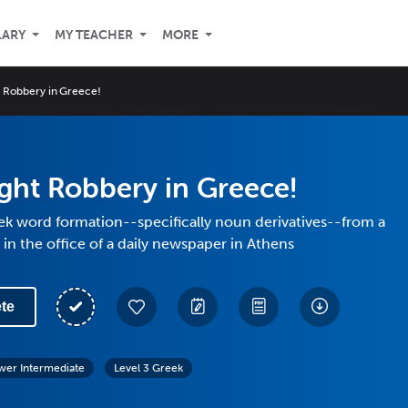
LARY
MY TEACHER
MORE
ht Robbery in Greece!
light Robbery in Greece!
ek word formation--specifically noun derivatives--from a
 in the office of a daily newspaper in Athens
te
wer Intermediate
Level 3 Greek