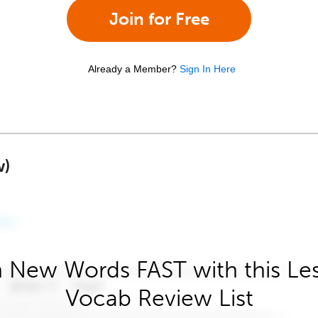
Join for Free
Already a Member?
Sign In Here
w)
 New Words FAST with this Le
Vocab Review List