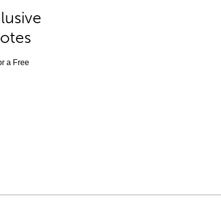
lusive
Notes
or a Free