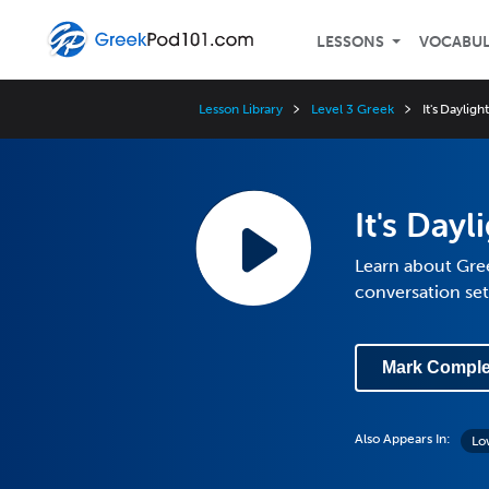
LESSONS
VOCABU
Lesson Library
Level 3 Greek
It's Daylig
It's Day
Learn about Gre
conversation set
Mark Comple
Also Appears In:
Lo