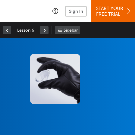
START YOUR
Sign In
FREE TRIAL
Lesson 6
Sidebar