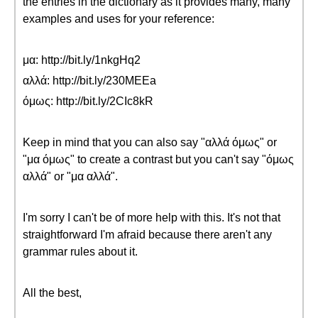
the entries in the dictionary as it provides many, many
examples and uses for your reference:
μα: http://bit.ly/1nkgHq2
αλλά: http://bit.ly/230MEEa
όμως: http://bit.ly/2CIc8kR
Keep in mind that you can also say "αλλά όμως" or
"μα όμως" to create a contrast but you can't say "όμως
αλλά" or "μα αλλά".
I'm sorry I can't be of more help with this. It's not that
straightforward I'm afraid because there aren't any
grammar rules about it.
All the best,