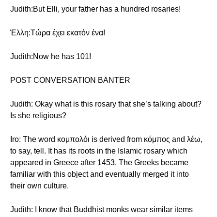
Judith:But Elli, your father has a hundred rosaries!
Έλλη:Τώρα έχει εκατόν ένα!
Judith:Now he has 101!
POST CONVERSATION BANTER
Judith: Okay what is this rosary that she’s talking about?
Is she religious?
Iro: The word κομπολόι is derived from κόμπος and λέω,
to say, tell. It has its roots in the Islamic rosary which
appeared in Greece after 1453. The Greeks became
familiar with this object and eventually merged it into
their own culture.
Judith: I know that Buddhist monks wear similar items