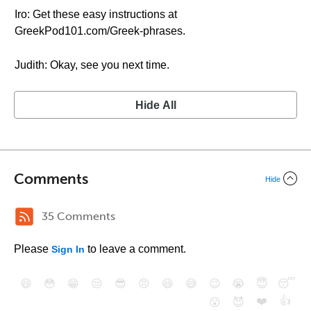
Iro: Get these easy instructions at
GreekPod101.com/Greek-phrases.
Judith: Okay, see you next time.
Hide All
Comments
Hide
35 Comments
Please
to leave a comment.
Sign In
😄
😳
😁
😒
😎
😠
😆
😅
😉
😭
😇
😴
❤️
👍
😮
😈