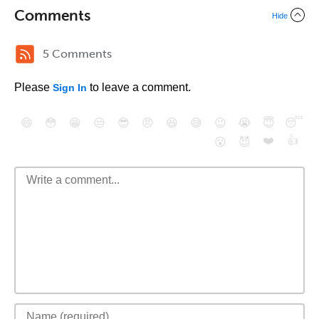
Comments
Hide
5 Comments
Please
to leave a comment.
Sign In
😄
😳
😁
😒
😎
😠
😆
😅
😉
😭
😇
😴
❤️
👍
😮
😈