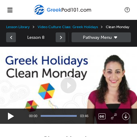
Lesson Library
Video Culture Class: Greek Holidays
Clean Monday
Lesson 8
Video
Player
00:00
03:46