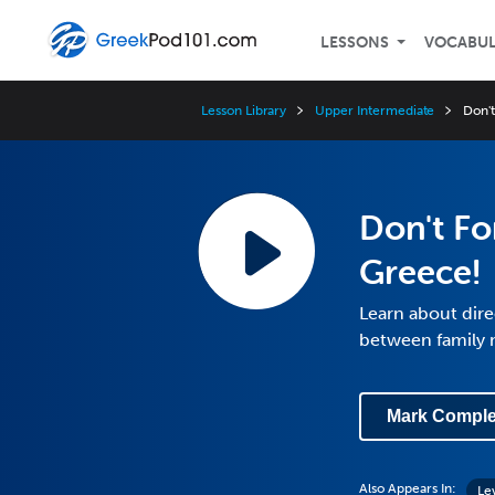
LESSONS
VOCABU
Lesson Library
Upper Intermediate
Don't
Don't Fo
Greece!
Learn about dire
between family
Mark Comple
Also Appears In:
Le