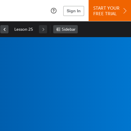
START YOUR
Sign In
FREE TRIAL
Lesson 25
Sidebar