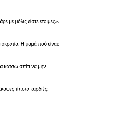
ρε με μόλις είστε έτοιμες».
ειοκρατία. Η μαμά πού είναι;
να κάτσω σπίτι να μην
Έκαψες τίποτα καρδιές;