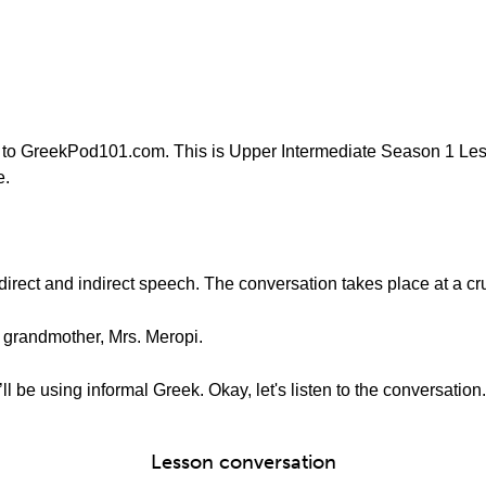
 to GreekPod101.com. This is Upper Intermediate Season 1 Less
e.
t direct and indirect speech. The conversation takes place at a cr
r grandmother, Mrs. Meropi.
ll be using informal Greek. Okay, let's listen to the conversation.
Lesson conversation