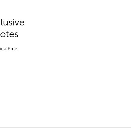
lusive
Notes
or a Free