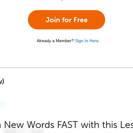
Join for Free
Already a Member?
Sign In Here
w)
 New Words FAST with this Le