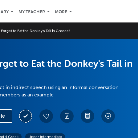
LARY
MY TEACHER
MORE
 Forget to Eat the Donkey's Tail in Greece!
rget to Eat the Donkey's Tail in
ct in indirect speech using an informal conversation
 members as an example
te
vel 4 Greek
Upper Intermediate