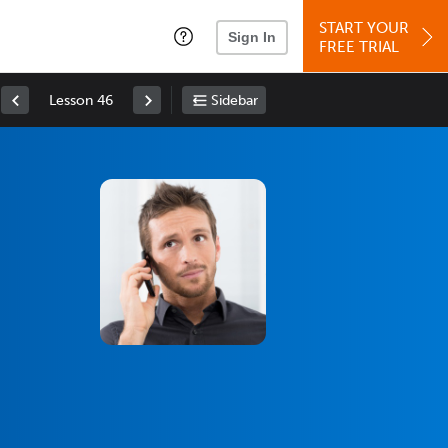
START YOUR
Sign In
FREE TRIAL
Lesson 46
Sidebar