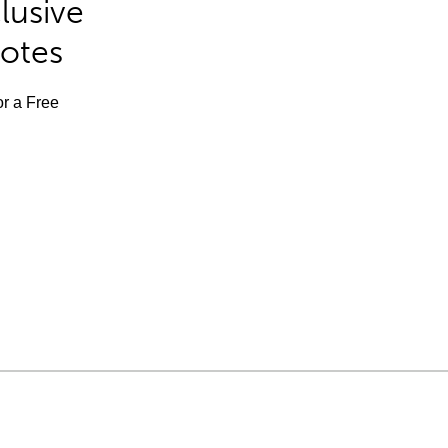
lusive
Notes
or a Free