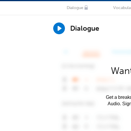
Dialogue
Vocabula
Dialogue
Want
Get a breakd
Audio. Sig