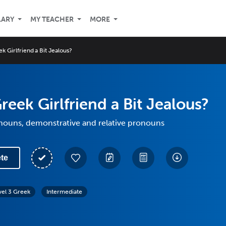
LARY
MY TEACHER
MORE
ek Girlfriend a Bit Jealous?
Greek Girlfriend a Bit Jealous?
nouns, demonstrative and relative pronouns
te
vel 3 Greek
Intermediate