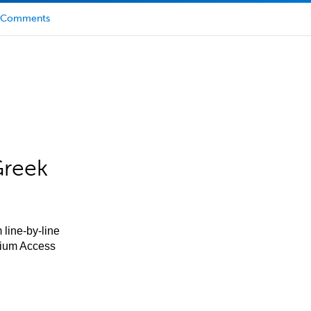
Comments
Greek
 line-by-line
mium Access