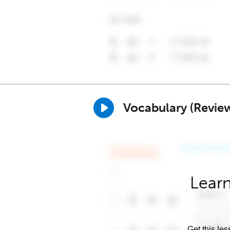
Vocabulary (Revie
Learn
Get this les