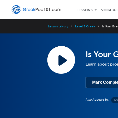
LESSONS
VOCABU
Lesson Library
Level 3 Greek
Is Your Gre
Is Your 
Learn about pro
Mark Comple
Also Appears In:
Le