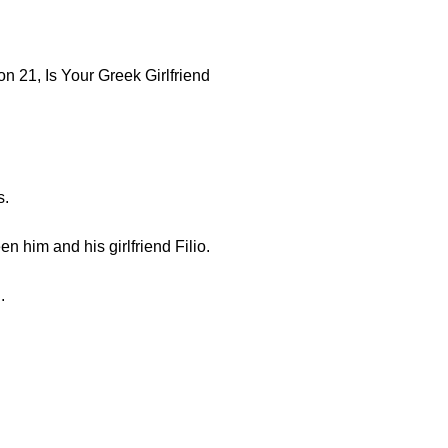
 21, Is Your Greek Girlfriend
s.
n him and his girlfriend Filio.
.