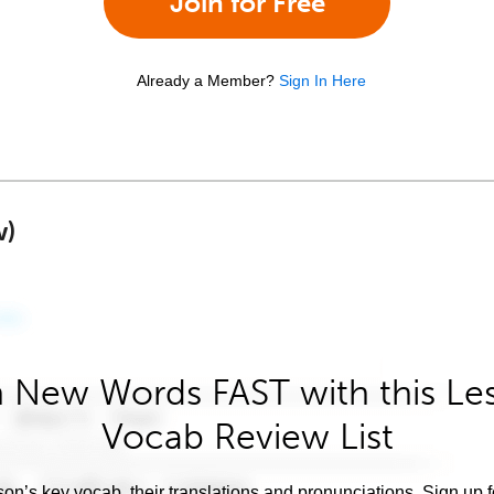
Join for Free
Already a Member?
Sign In Here
w)
 New Words FAST with this Le
Vocab Review List
son’s key vocab, their translations and pronunciations. Sign up 