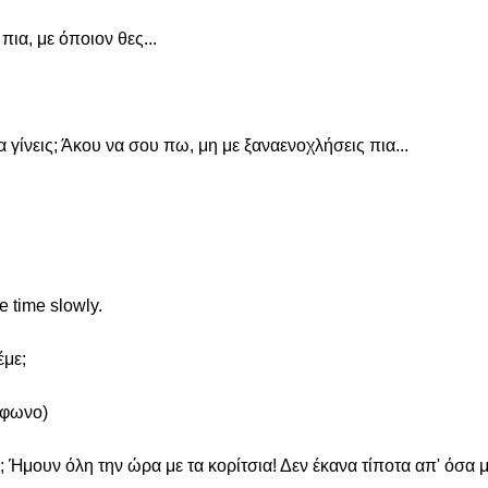
πια, με όποιον θες...
γίνεις; Άκου να σου πω, μη με ξαναενοχλήσεις πια...
e time slowly.
έμε;
έφωνο)
ς; Ήμουν όλη την ώρα με τα κορίτσια! Δεν έκανα τίποτα απ' όσα 