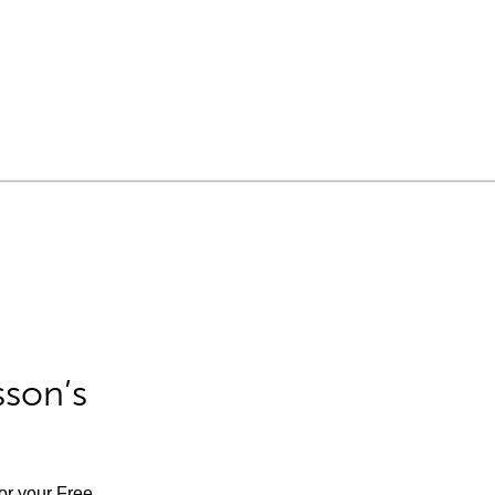
sson’s
for your Free