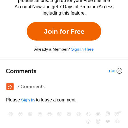
pronunciations. Sign up for your Free Lifetime
Account Now and get 7 Days of Premium Access
including this feature.
Join for Free
Already a Member?
Sign In Here
Comments
Hide
7 Comments
Please
to leave a comment.
Sign In
😄
😳
😁
😒
😎
😠
😆
😅
😉
😭
😇
😴
❤️
👍
😮
😈