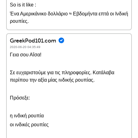
So is it like :
Ένα Αμερικάνικο δολλάριο ≈ Εβδομήντα επτά οι Ινδική
ρουπίες.
GreekPod101.com
2020-06-20 04:35:49
Γεια σου Αΐσα!
Σε ευχαριστούμε για τις πληροφορίες. Κατάλαβα
περίπου την αξία μίας ινδικής ρουπίας.
Πρόσεξε:
η ινδική ρουπία
οι ινδικές ρουπίες