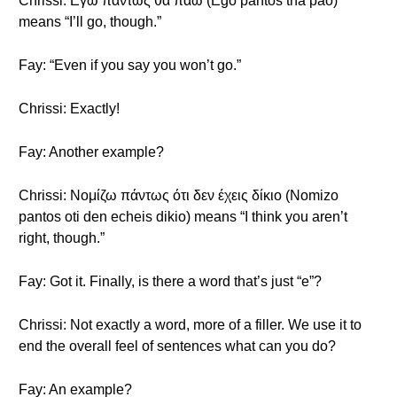
Chrissi: Εγώ πάντως θα πάω (Ego pantos tha pao)
means “I’ll go, though.”
Fay: “Even if you say you won’t go.”
Chrissi: Exactly!
Fay: Another example?
Chrissi: Νομίζω πάντως ότι δεν έχεις δίκιο (Nomizo
pantos oti den echeis dikio) means “I think you aren’t
right, though.”
Fay: Got it. Finally, is there a word that’s just “e”?
Chrissi: Not exactly a word, more of a filler. We use it to
end the overall feel of sentences what can you do?
Fay: An example?