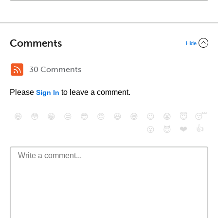
Comments
Hide
30 Comments
Please
to leave a comment.
Sign In
😄
😳
😁
😒
😎
😠
😆
😅
😉
😭
😇
😴
❤️
👍
😮
😈