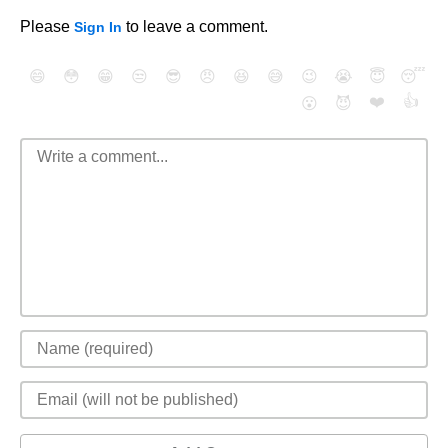
Please
to leave a comment.
Sign In
😄
😳
😁
😒
😎
😠
😆
😅
😉
😭
😇
😴
❤️
👍
😮
😈