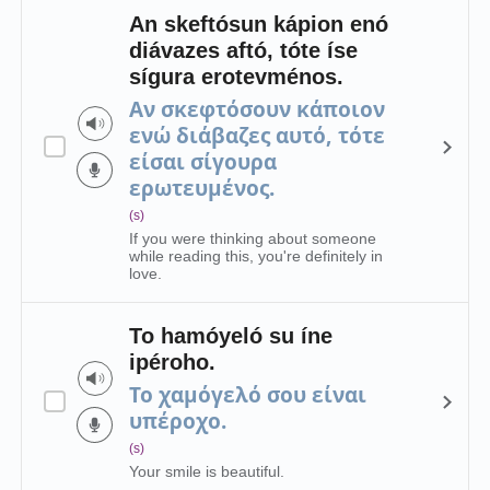
An skeftósun kápion enó
diávazes aftó, tóte íse
sígura erotevménos.
Αν σκεφτόσουν κάποιον
ενώ διάβαζες αυτό, τότε
είσαι σίγουρα
ερωτευμένος.
(s)
If you were thinking about someone
while reading this, you're definitely in
love.
To hamóyeló su íne
ipéroho.
Το χαμόγελό σου είναι
υπέροχο.
(s)
Your smile is beautiful.