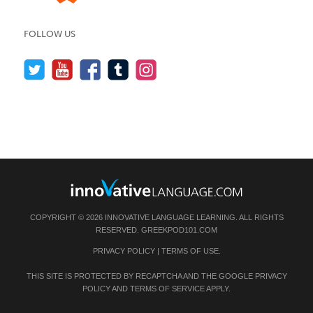
FOLLOW US
COPYRIGHT © 2026 INNOVATIVE LANGUAGE LEARNING. ALL RIGHTS
RESERVED.
GREEKPOD101.COM
PRIVACY POLICY
|
TERMS OF USE
.
THIS SITE IS PROTECTED BY RECAPTCHA AND THE GOOGLE
PRIVACY
POLICY
AND
TERMS OF SERVICE
APPLY.