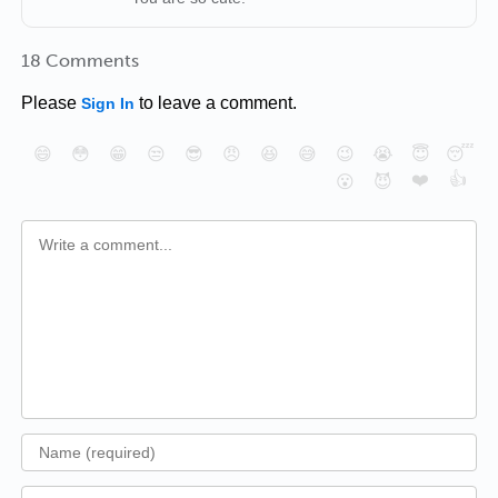
18 Comments
Please
to leave a comment.
Sign In
😄
😳
😁
😒
😎
😠
😆
😅
😉
😭
😇
😴
❤️
👍
😮
😈