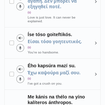
αγάπη. Δεν μπορεί να
εξηγηθεί ποτέ.
(s)
Love is just love. It can never be
explained.
Íse tóso goiteftikós.
Είσαι τόσο γοητευτικός.
(s)
You're so handsome.
Ého kapsúra mazí su.
Έχω καψούρα μαζί σου.
(s)
I've got a crush on you.
Me kánis na thélo na yíno
kalíteros ánthropos.