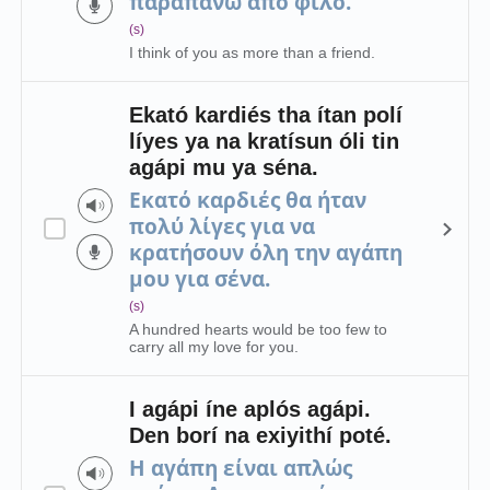
παραπάνω από φίλο.
(s)
I think of you as more than a friend.
Ekató kardiés tha ítan polí
líyes ya na kratísun óli tin
agápi mu ya séna.
Εκατό καρδιές θα ήταν
πολύ λίγες για να
κρατήσουν όλη την αγάπη
μου για σένα.
(s)
A hundred hearts would be too few to
carry all my love for you.
I agápi íne aplós agápi.
Den borí na exiyithí poté.
Η αγάπη είναι απλώς