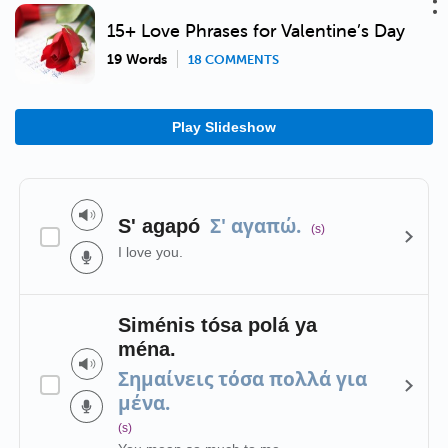
15+ Love Phrases for Valentine’s Day
19 Words
18 COMMENTS
Play Slideshow
Σ' αγαπώ.
S' agapó
(s)
I love you.
Siménis tósa polá ya
ména.
Σημαίνεις τόσα πολλά για
μένα.
(s)