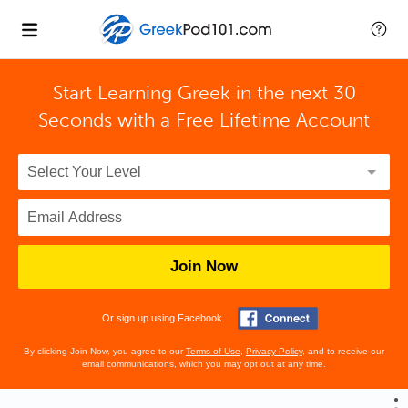
Start Learning Greek in the next 30
Seconds with
a Free Lifetime Account
Join Now
Or sign up using Facebook
By clicking Join Now, you agree to our
Terms of Use
,
Privacy Policy
, and to receive our
email communications, which you may opt out at any time.