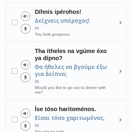
Díhnis ipérohos!
Δείχνεις υπέροχος!
(s)
You look gorgeous.
Tha ítheles na vgúme éxo
ya dípno?
Θα ήθελες να βγούμε έξω
για δείπνο;
(s)
Would you like to go out to dinner with
me?
Íse tóso haritoménos.
Είσαι τόσο χαριτωμένος.
(s)
You are so cute.