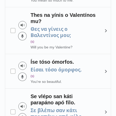
You mean so much to me.
Thes na yínis o Valentínos
mu?
Θες να γίνεις ο
Βαλεντίνος μου;
(s)
Will you be my Valentine?
Íse tóso ómorfos.
Είσαι τόσο όμορφος.
(s)
You're so beautiful.
Se vlépo san káti
parapáno apó fílo.
Σε βλέπω σαν κάτι