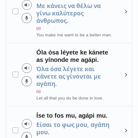
Με κάνεις να θέλω να
γίνω καλύτερος
άνθρωπος.
(s)
You make me want to be a better man.
Óla ósa léyete ke kánete
as yínonde me agápi.
Όλα όσα λέγετε και
κάνετε ας γίνονται με
αγάπη.
(s)
Let all that you do be done in love.
Íse to fos mu, agápi mu.
Είσαι το φως μου, αγάπη
μου.